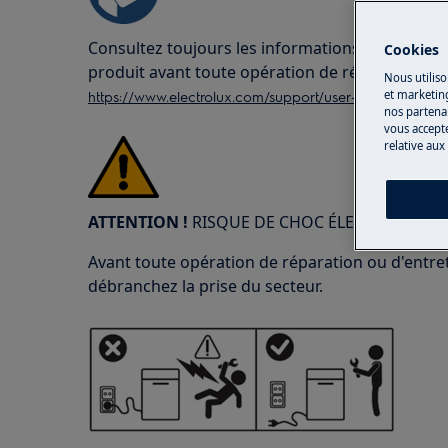
Consultez toujours les informations de sécurité
Cookies
produit avant toute opération de réparation o
Nous utiliso
https://www.electrolux.com/support/user-manuals/
et marketin
nos partenai
vous accepte
relative aux
ATTENTION !
RISQUE DE CHOC ÉLECTRIQUE
Avant toute opération de réparation ou d'entreti
débranchez la prise du secteur.