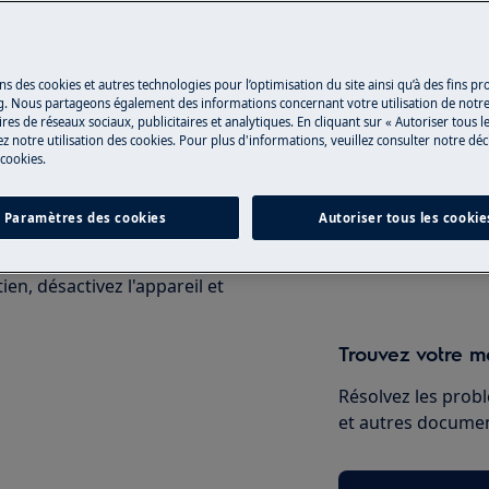
 du manuel d'utilisation de votre
Réparation par 
u de maintenance.
ns des cookies et autres technologies pour l’optimisation du site ainsi qu’à des fins p
g. Nous partageons également des informations concernant votre utilisation de notre
Fixez un rendez-v
res de réseaux sociaux, publicitaires et analytiques. En cliquant sur « Autoriser tous le
z notre utilisation des cookies. Pour plus d'informations, veuillez consulter notre déc
qualifiés Electrol
 cookies.
qualités professio
Paramètres des cookies
Autoriser tous les cookie
Réserver une ré
en, désactivez l'appareil et
Trouvez votre ma
Résolvez les probl
et autres document