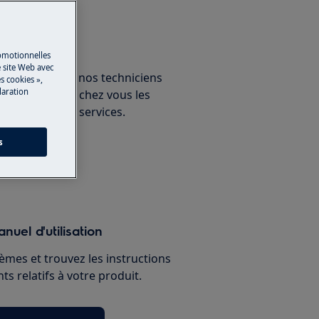
un expert
romotionnelles
 site Web avec
ous avec un de nos techniciens
s cookies »,
laration
ux et découvrez chez vous les
nnelles de nos services.
s
paration
nuel d'utilisation
èmes et trouvez les instructions
s relatifs à votre produit.