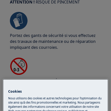
ATTENTION !
RISQUE DE PINCEMENT
Portez des gants de sécurité si vous effectuez
des travaux de maintenance ou de réparation
impliquant des courroies.
ATTENTION !
RISQUE D'ÉTOUFFEMENT
Petites pièces non destinées aux enfants de
Cookies
moins de 3 ans. Gardez toutes les petites pièces
Nous utilisons des cookies et autres technologies pour l’optimisation du
et l'emballage hors de portée des enfants.
site ainsi qu’à des fins promotionnelles et marketing. Nous partageons
également des informations concernant votre utilisation de notre site
Web avec nos partenaires de réseaux sociaux, publicitaires et