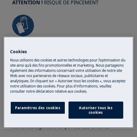
ATTENTION !
RISQUE DE PINCEMENT
Portez des gants de sécurité si vous effectuez
des travaux de maintenance ou de réparation
Cookies
impliquant des courroies.
Nous utilisons des cookies et autres technologies pour l’optimisation du
site ainsi qu’à des fins promotionnelles et marketing. Nous partageons
également des informations concernant votre utilisation de notre site
Web avec nos partenaires de réseaux sociaux, publicitaires et
analytiques. En cliquant sur « Autoriser tous les cookies », vous acceptez
notre utilisation des cookies. Pour plus d'informations, veuillez
consulter notre déclaration relative aux cookies.
ATTENTION !
RISQUE D'ÉTOUFFEMENT
Paramètres des cookies
Autoriser tous les
Petites pièces non destinées aux enfants de
cookies
moins de 3 ans. Gardez toutes les petites pièces
et l'emballage hors de portée des enfants.