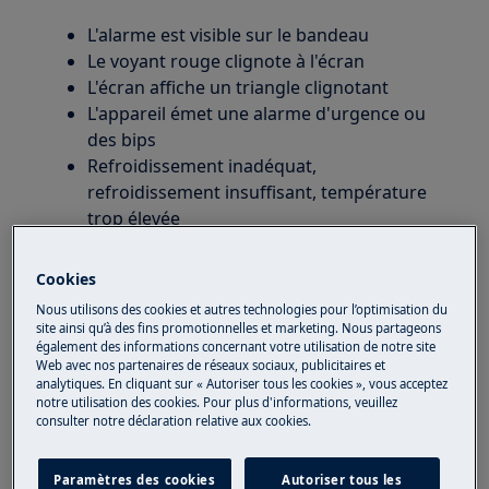
L'alarme est visible sur le bandeau
Le voyant rouge clignote à l'écran
L'écran affiche un triangle clignotant
L'appareil émet une alarme d'urgence ou
des bips
Refroidissement inadéquat,
refroidissement insuffisant, température
trop élevée
Cookies
Concerne :
Nous utilisons des cookies et autres technologies pour l’optimisation du
site ainsi qu’à des fins promotionnelles et marketing. Nous partageons
Réfrigérateur
également des informations concernant votre utilisation de notre site
Web avec nos partenaires de réseaux sociaux, publicitaires et
Réfrigérateur-congélateur
analytiques. En cliquant sur « Autoriser tous les cookies », vous acceptez
notre utilisation des cookies. Pour plus d'informations, veuillez
consulter notre déclaration relative aux cookies.
Résolution :
Paramètres des cookies
Autoriser tous les