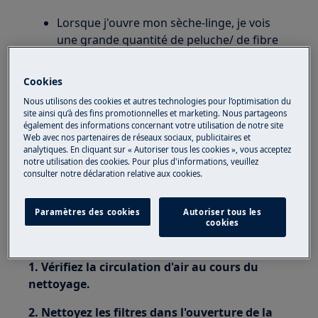
Lorsque j'ouvre mon sèche-linge, je vois
une grande quantité de peluche/ de fibre
poussières . Il est normal et inévitable que
des peluches se forment au cours du
Cookies
processus de séchage. Cela dépend
Nous utilisons des cookies et autres technologies pour l’optimisation du
également du type de charge (serviettes
site ainsi qu’à des fins promotionnelles et marketing. Nous partageons
neuves, molleton, etc.)
également des informations concernant votre utilisation de notre site
Web avec nos partenaires de réseaux sociaux, publicitaires et
Concerne :
analytiques. En cliquant sur « Autoriser tous les cookies », vous acceptez
notre utilisation des cookies. Pour plus d'informations, veuillez
consulter notre déclaration relative aux cookies.
Sèche-linge ventilé Sèche-linge à
condenseur
Sèche-linge à pompe à chaleur
Paramètres des cookies
Autoriser tous les
cookies
Résolution :
1. Vérifiez la circulation d'air au cours du
nettoyage.
2. Nettoyez les filtres dans l'ouverture de la