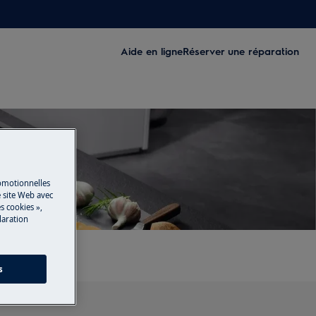
Aide en ligne
Réserver une réparation
romotionnelles
 site Web avec
s cookies »,
laration
s