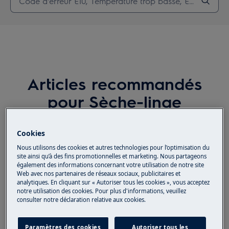
Articles recommandés
pour Sèche-linge
Cookies
Nous utilisons des cookies et autres technologies pour l’optimisation du
Disfonctionnement - Le sèche-linge
site ainsi qu’à des fins promotionnelles et marketing. Nous partageons
affiche un cadenas, ne peut plus être
également des informations concernant votre utilisation de notre site
utilisé
Web avec nos partenaires de réseaux sociaux, publicitaires et
analytiques. En cliquant sur « Autoriser tous les cookies », vous acceptez
notre utilisation des cookies. Pour plus d'informations, veuillez
consulter notre déclaration relative aux cookies.
Dysfonctionnement - Bruit de grincement
ou de sifflement pendant la rotation
Paramètres des cookies
Autoriser tous les