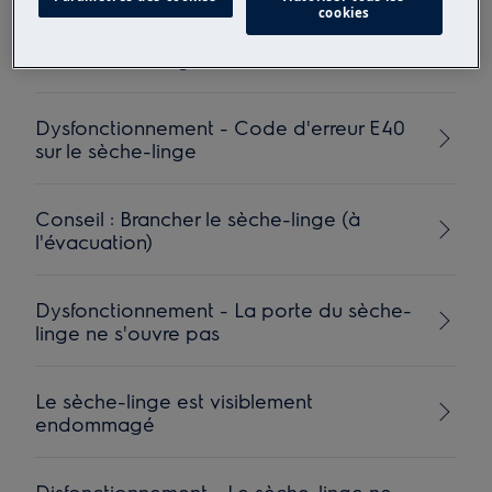
cookies
Dysfonctionnement - Code d'erreur EHO
sur un sèche-linge
Dysfonctionnement - Code d'erreur E40
sur le sèche-linge
Conseil : Brancher le sèche-linge (à
l'évacuation)
Dysfonctionnement - La porte du sèche-
linge ne s'ouvre pas
Le sèche-linge est visiblement
endommagé
Disfonctionnement - Le sèche-linge ne