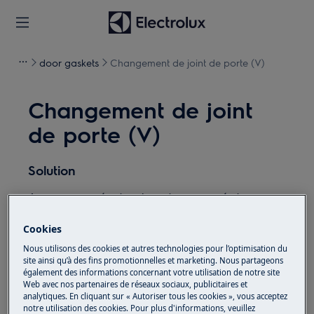
door gaskets
Changement de joint de porte (V)
Changement de joint
de porte (V)
Solution
Avant toute opération de maintenance, éteignez
l'appareil et débranchez la fiche secteur de la
prise.
Cookies
Faites toujours attention lorsque vous déplacez des
Nous utilisons des cookies et autres technologies pour l’optimisation du
appareils, pour les appareils lourds, il faut deux
site ainsi qu’à des fins promotionnelles et marketing. Nous partageons
également des informations concernant votre utilisation de notre site
personnes pour le déplacer.
Web avec nos partenaires de réseaux sociaux, publicitaires et
analytiques. En cliquant sur « Autoriser tous les cookies », vous acceptez
Utilisez toujours des gants de sécurité et des
notre utilisation des cookies. Pour plus d'informations, veuillez