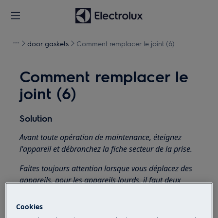
door gaskets
Comment remplacer le joint (6)
Comment remplacer le
joint (6)
Solution
Avant toute opération de maintenance, éteignez
l'appareil et débranchez la fiche secteur de la
prise.
Faites toujours attention lorsque vous déplacez des
appareils, pour les appareils lourds, il faut deux
personnes pour le déplacer.
Cookies
Utilisez toujours des gants de sécurité et des