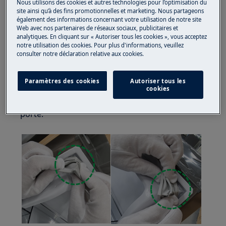
Nous utilisons des cookies et autres technologies pour l’optimisation du
chaussures fermées.
site ainsi qu’à des fins promotionnelles et marketing. Nous partageons
également des informations concernant votre utilisation de notre site
Veuillez noter que l'auto-réparation ou la réparation
Web avec nos partenaires de réseaux sociaux, publicitaires et
non professionnelle peut avoir des conséquences sur
analytiques. En cliquant sur « Autoriser tous les cookies », vous acceptez
notre utilisation des cookies. Pour plus d'informations, veuillez
la sécurité si elle n'est pas effectuée correctement.
consulter notre déclaration relative aux cookies.
COMMENT REMPLACER LE JOINT?
Paramètres des cookies
Autoriser tous les
ÉTAPE 1
cookies
Commencez par un coin et retirez le joint de la
porte.