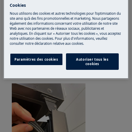
chaussures fermées.
Cookies
Nous utilisons des cookies et autres technologies pour l’optimisation du
Veuillez noter que l'auto-réparation ou la réparation
site ainsi qu’à des fins promotionnelles et marketing. Nous partageons
non professionnelle peut avoir des conséquences sur
également des informations concernant votre utilisation de notre site
la sécurité si elle n'est pas effectuée correctement.
Web avec nos partenaires de réseaux sociaux, publicitaires et
analytiques. En cliquant sur « Autoriser tous les cookies », vous acceptez
notre utilisation des cookies. Pour plus d'informations, veuillez
Remplacer le joint
consulter notre déclaration relative aux cookies.
1. Retirez le joint
Paramètres des cookies
Autoriser tous les
Ouvre la porte. Retirez délicatement le joint du
cookies
coin supérieur, puis passez au côté inférieur !