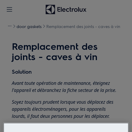
door gaskets
Remplacement des joints - caves à vin
Remplacement des
joints - caves à vin
Solution
Avant toute opération de maintenance, éteignez
l'appareil et débranchez la fiche secteur de la prise.
Soyez toujours prudent lorsque vous déplacez des
appareils électroménagers, pour les appareils
lourds, il faut deux personnes pour les déplacer.
Utilisez toujours des gants de sécurité et des