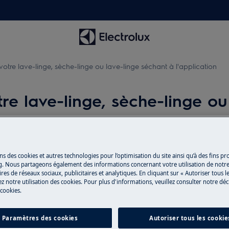
re lave-linge, sèche-linge ou lave-linge séchant à l'application
e lave-linge, sèche-linge ou
ns des cookies et autres technologies pour l’optimisation du site ainsi qu’à des fins p
g. Nous partageons également des informations concernant votre utilisation de notre
res de réseaux sociaux, publicitaires et analytiques. En cliquant sur « Autoriser tous le
z notre utilisation des cookies. Pour plus d'informations, veuillez consulter notre déc
 cookies.
Paramètres des cookies
Autoriser tous les cookie