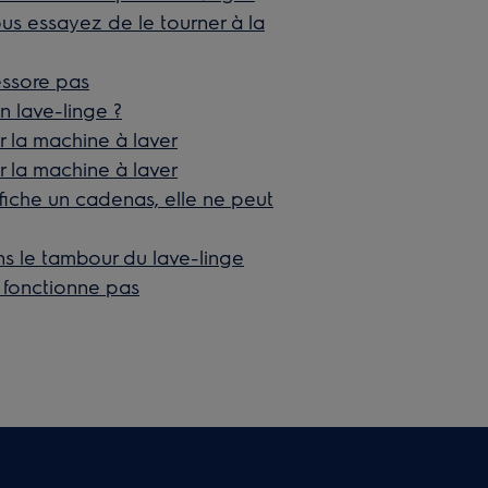
ous essayez de le tourner à la
essore pas
n lave-linge ?
 la machine à laver
 la machine à laver
fiche un cadenas, elle ne peut
ns le tambour du lave-linge
 fonctionne pas