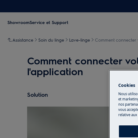
Showroom
Service et Support
Assistance
Soin du linge
Lave-linge
Comment connecter vot
Comment connecter votr
l'application
Cookies
Solution
Nous utiliso
et marketin
nos partenai
vous accepte
relative aux