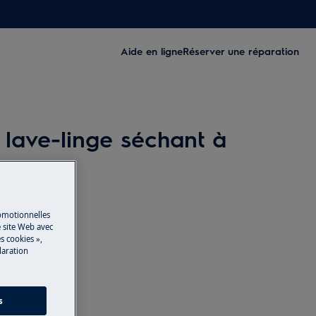
Aide en ligne
Réserver une réparation
 lave-linge séchant à
romotionnelles
 site Web avec
s cookies »,
laration
s