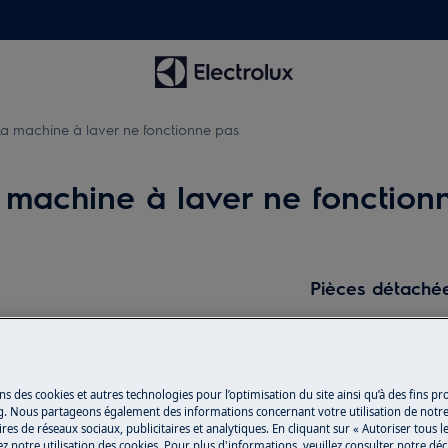
La machine à laver ne fonctionne pas
 machine à laver ne fonction
Pièces détachée
Trouvez dans notr
he.
détachées d’origine
ns des cookies et autres technologies pour l’optimisation du site ainsi qu’à des fins p
g. Nous partageons également des informations concernant votre utilisation de notre
Acheter des pi
res de réseaux sociaux, publicitaires et analytiques. En cliquant sur « Autoriser tous le
z notre utilisation des cookies. Pour plus d'informations, veuillez consulter notre déc