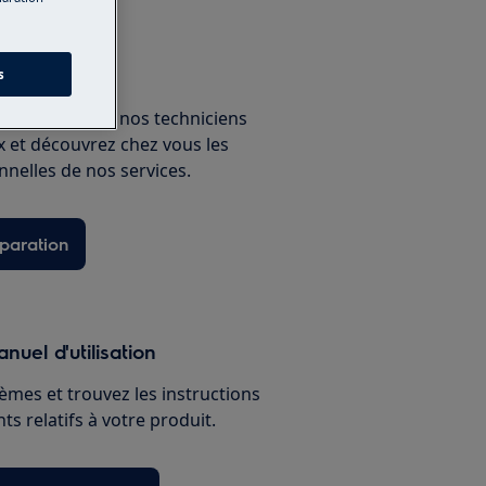
un expert
s
ous avec un de nos techniciens
ux et découvrez chez vous les
nnelles de nos services.
paration
nuel d'utilisation
èmes et trouvez les instructions
s relatifs à votre produit.