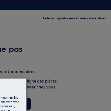
Aide en ligne
Réserver une réparation
ne pas
s et accessoires
e boutique en ligne des pièces
 et faites-les livrer chez vous.
romotionnelles
 site Web avec
èces détachées
s cookies »,
laration