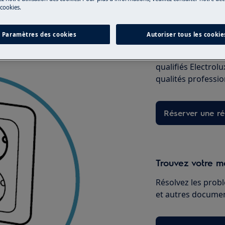
 cookies.
Réparation par 
Paramètres des cookies
Autoriser tous les cookie
Fixez un rendez-v
qualifiés Electrol
qualités professio
Réserver une ré
Trouvez votre ma
Résolvez les probl
et autres document