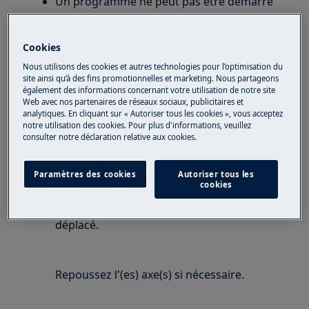
Un programme ne peut pas être démarré
car le couvercle reste ouvert.
Code d'erreur EA6
Cookies
Le couvercle de ma machine à chargement
par le haut ne se ferme pas.
Nous utilisons des cookies et autres technologies pour l’optimisation du
site ainsi qu’à des fins promotionnelles et marketing. Nous partageons
également des informations concernant votre utilisation de notre site
S'applique à
Web avec nos partenaires de réseaux sociaux, publicitaires et
analytiques. En cliquant sur « Autoriser tous les cookies », vous acceptez
notre utilisation des cookies. Pour plus d'informations, veuillez
Machine à laver à chargement par le haut
consulter notre déclaration relative aux cookies.
Solution
Paramètres des cookies
Autoriser tous les
cookies
Vérifiez si l'un des axes à droite ou à
gauche de la charnière du couvercle s'est
déplacé.
Repoussez l'(es) axe(s) si nécessaire.