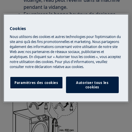
vidange, l'eau peut revenir dans la machine
pendant la vidange.
Fournissez la bonne hauteur de drainage.
La hauteur du drain ne doit pas être
supérieure à 100 cm ni inférieure à 60 cm
Cookies
au-dessus du bas de la machine. Si le drain
Nous utilisons des cookies et autres technologies pour l’optimisation du
est trop haut ou trop bas, la pompe de
site ainsi qu’à des fins promotionnelles et marketing. Nous partageons
également des informations concernant votre utilisation de notre site
vidange ne peut pas traiter l'eau à pomper.
Web avec nos partenaires de réseaux sociaux, publicitaires et
Assurez-vous que le tuyau de vidange n'est
analytiques. En cliquant sur « Autoriser tous les cookies », vous acceptez
notre utilisation des cookies. Pour plus d'informations, veuillez
pas plié ou endommagé. Si le tuyau est plié
consulter notre déclaration relative aux cookies.
en deux ou tordu, l'eau ne peut pas être
évacuée.
Paramètres des cookies
Autoriser tous les
cookies