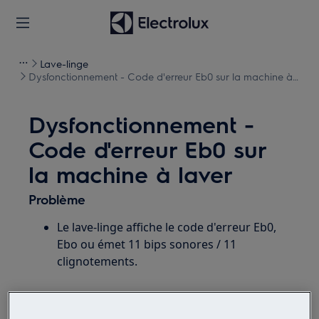
Lave-linge
Dysfonctionnement - Code d'erreur Eb0 sur la machine à
laver
Dysfonctionnement -
Code d'erreur Eb0 sur
la machine à laver
Problème
Le lave-linge affiche le code d'erreur Eb0,
Ebo ou émet 11 bips sonores / 11
clignotements.
S'applique à