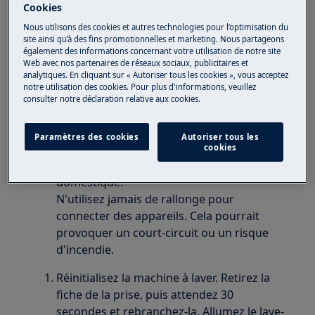
Machine à laver
Cookies
Nous utilisons des cookies et autres technologies pour l’optimisation du
site ainsi qu’à des fins promotionnelles et marketing. Nous partageons
Solution
également des informations concernant votre utilisation de notre site
Web avec nos partenaires de réseaux sociaux, publicitaires et
Le message d'erreur Eb0 indique un problème
analytiques. En cliquant sur « Autoriser tous les cookies », vous acceptez
d'alimentation.
notre utilisation des cookies. Pour plus d'informations, veuillez
consulter notre déclaration relative aux cookies.
Vérifiez l'alimentation en branchant un
autre appareil sur la même prise. Si l'autre
Paramètres des cookies
Autoriser tous les
appareil ne fonctionne pas non plus, il
cookies
peut y avoir un problème avec l'installation
domestique.
N'utilisez jamais de rallonge pour
connecter des appareils. Cela pourrait
provoquer un court-circuit ou un risque
d'incendie.
Réinitialisez la machine à laver. Retirez la
fiche de la prise, puis attendez 30
secondes et rebranchez-la. Allumez le lave-