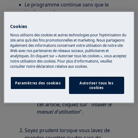
Le programme continue sans que le
tambour ne bouge.
Cookies
S'applique à
Nous utilisons des cookies et autres technologies pour l’optimisation du
Machine à laver
site ainsi qu’à des fins promotionnelles et marketing. Nous partageons
également des informations concernant votre utilisation de notre site
Web avec nos partenaires de réseaux sociaux, publicitaires et
Solution
analytiques. En cliquant sur « Autoriser tous les cookies », vous acceptez
notre utilisation des cookies. Pour plus d'informations, veuillez
Assurez-vous d'avoir configuré et démarré
consulter notre déclaration relative aux cookies.
un programme.
Reportez-vous au manuel d'utilisation
Paramètres des cookies
Autoriser tous les
cookies
pour obtenir des conseils sur
l'utilisation de l'appareil. A droite de
cet article, cliquez sur "
Trouver le
manuel d'utilisation
".
Soyez prudent lorsque vous lavez de
grandes couettes ou des sacs de