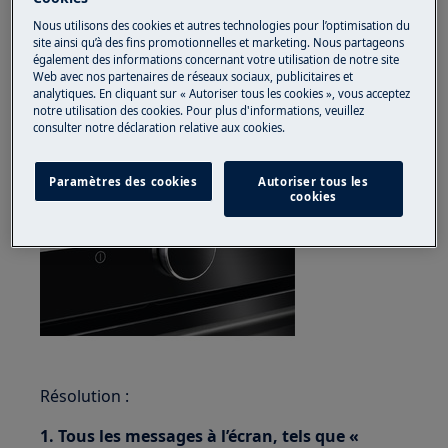
Concerne :
Nous utilisons des cookies et autres technologies pour l’optimisation du
site ainsi qu’à des fins promotionnelles et marketing. Nous partageons
fours équipés d’un afficheur et d’une
également des informations concernant votre utilisation de notre site
Web avec nos partenaires de réseaux sociaux, publicitaires et
manette rotative
analytiques. En cliquant sur « Autoriser tous les cookies », vous acceptez
notre utilisation des cookies. Pour plus d'informations, veuillez
consulter notre déclaration relative aux cookies.
Paramètres des cookies
Autoriser tous les
cookies
Résolution :
1. Tous les messages à l’écran, tels que «