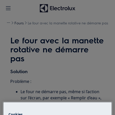
Fours
Le four avec la manette rotative ne démarre pas
Le four avec la manette
rotative ne démarre
pas
Solution
Problème :
Le four ne démarre pas, même si l’action
sur l’écran, par exemple « Remplir d’eau »,
est terminée.
Le four ne chauffe pas.
Cookies