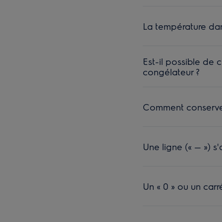
La température dan
Est-il possible de 
congélateur ?
Comment conserver 
Une ligne (« — ») s
Un « 0 » ou un carr