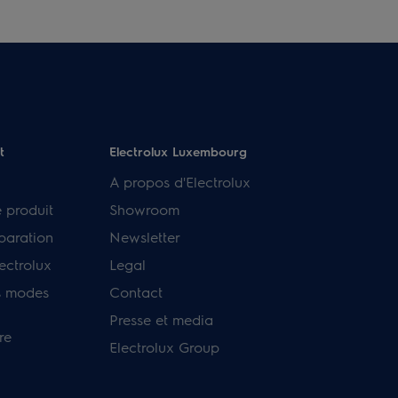
t
Electrolux Luxembourg
A propos d'Electrolux
e produit
Showroom
paration
Newsletter
ectrolux
Legal
s modes
Contact
Presse et media
re
Electrolux Group