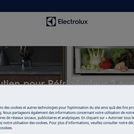
tien pour Réfrigérateur 2 po
ns des cookies et autres technologies pour l’optimisation du site ainsi qu’à des fins p
g. Nous partageons également des informations concernant votre utilisation de notre
res de réseaux sociaux, publicitaires et analytiques. En cliquant sur « Autoriser tous le
z notre utilisation des cookies. Pour plus d'informations, veuillez consulter notre déc
 cookies.