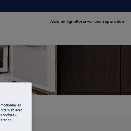
Aide en ligne
Réserver une réparation
rtes
romotionnelles
 site Web avec
s cookies »,
laration